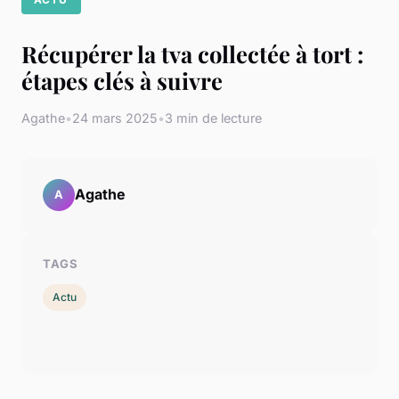
Récupérer la tva collectée à tort :
étapes clés à suivre
Agathe
•
24 mars 2025
•
3 min de lecture
Agathe
A
TAGS
Actu