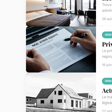
Trouv
admin
26 ao
IMM
Pri
Le pr
regrou
19 jui
IMM
Act
Le ma
légis
22 oc