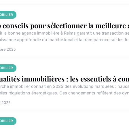
OBILIER
 conseils pour sélectionner la meilleure
ir la bonne agence immobilière à Reims garantit une transaction ser
issance approfondie du marché local et la transparence sur les frai
obre 2025
OBILIER
ualités immobilières : les essentiels à co
rché immobilier connaît en 2025 des évolutions marquées : hausse 
lles régulations énergétiques. Ces changements reflètent des dyna
t 2025
OBILIER