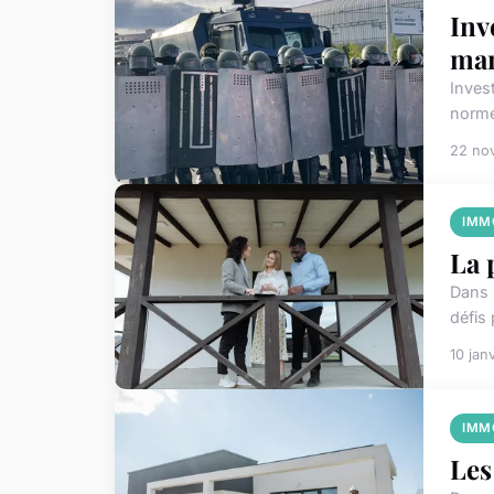
Inv
ma
Inves
norme
22 no
IMM
La 
Dans 
défis
10 jan
IMM
Les