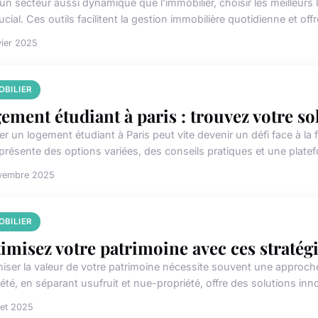
n secteur aussi dynamique que l'immobilier, choisir les meilleurs l
ucial. Ces outils facilitent la gestion immobilière quotidienne et offr
vier 2025
OBILIER
ement étudiant à paris : trouvez votre so
er un logement étudiant à Paris peut vite devenir un défi face à la
présente des options variées, des conseils pratiques et une platef
vembre 2025
OBILIER
imisez votre patrimoine avec ces strat
iser la valeur de votre patrimoine nécessite souvent une approc
été, en séparant usufruit et nue-propriété, offre des solutions inn
llet 2025