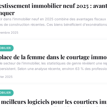
estissement immobilier neuf 2025 : avanta
nquer
tir dans l'immobilier neuf en 2025 combine des avantages fiscaux 
s de construction récentes. Ces biens bénéficient d'exonérations, d
vembre 2025
OBILIER
place de la femme dans le courtage immo
le secteur de l'immobilier, les statistiques de genre révèlent une
 persistent. Selon une analyse récente, environ 63 % des profession
vier 2025
OBILIER
 meilleurs logiciels pour les courtiers i