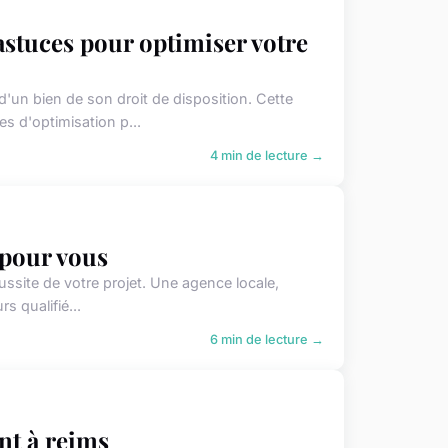
stuces pour optimiser votre
un bien de son droit de disposition. Cette
s d'optimisation p...
4 min de lecture →
 pour vous
ussite de votre projet. Une agence locale,
s qualifié...
6 min de lecture →
nt à reims