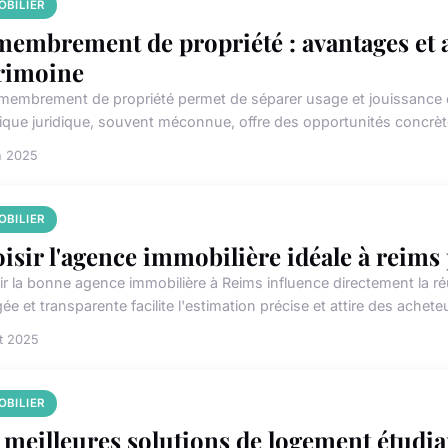
OBILIER
embrement de propriété : avantages et a
rimoine
membrement de propriété permet de séparer usage et jouissance d'
ique juridique, souvent méconnue, offre des opportunités concrète
n 2025
OBILIER
isir l'agence immobilière idéale à reims
ir la bonne agence immobilière à Reims influence directement la ré
e et transparente facilite l'estimation précise et attire des acheteur
et 2025
OBILIER
 meilleures solutions de logement étudia