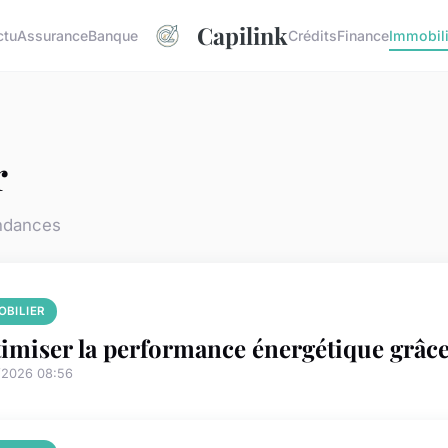
Capilink
ctu
Assurance
Banque
Crédits
Finance
Immobili
r
endances
OBILIER
imiser la performance énergétique grâce
/2026 08:56