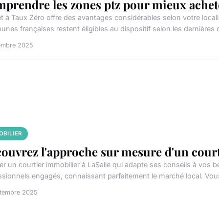
prendre les zones ptz pour mieux achet
êt à Taux Zéro offre des avantages considérables selon votre loc
nes françaises restent éligibles au dispositif selon les dernières 
embre 2025
OBILIER
ouvrez l'approche sur mesure d'un courti
er un courtier immobilier à LaSalle qui adapte ses conseils à vos
ssionnels engagés, connaissant parfaitement le marché local. Vou
ptembre 2025