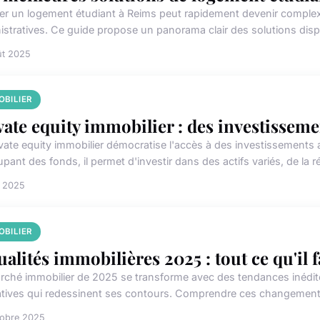
er un logement étudiant à Reims peut rapidement devenir complexe
istratives. Ce guide propose un panorama clair des solutions dispo
ût 2025
OBILIER
vate equity immobilier : des investissem
ivate equity immobilier démocratise l'accès à des investissements 
pant des fonds, il permet d'investir dans des actifs variés, de la r
n 2025
OBILIER
ualités immobilières 2025 : tout ce qu'il f
rché immobilier de 2025 se transforme avec des tendances inédite
latives qui redessinent ses contours. Comprendre ces changements
tobre 2025