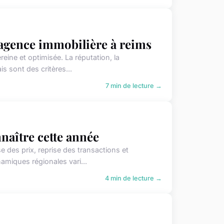
 agence immobilière à reims
eine et optimisée. La réputation, la
s sont des critères...
7 min de lecture →
nnaître cette année
des prix, reprise des transactions et
miques régionales vari...
4 min de lecture →