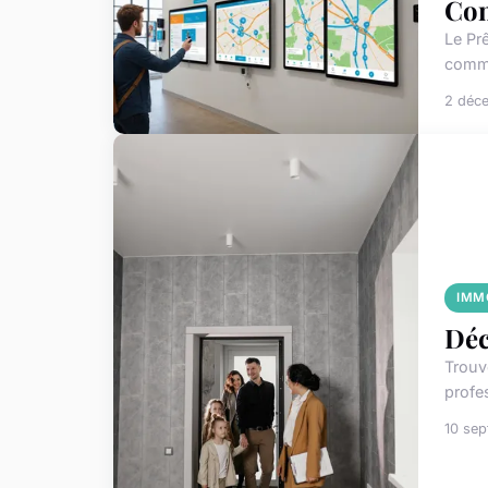
Com
Le Pr
commu
2 déc
IMM
Déc
Trouv
profe
10 se