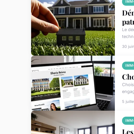
IMM
Dém
pat
Le dé
techn
30 jui
IMM
Cho
Chois
engagé
5 juill
IMM
Les