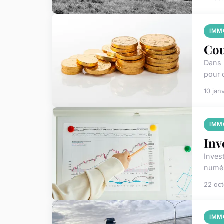
IMM
Cou
Dans l
pour d
10 jan
IMM
Inv
Inves
numér
22 oc
IMM