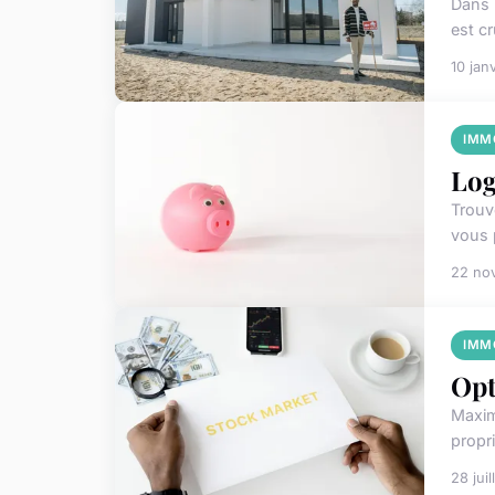
Dans u
est cr
10 jan
IMM
Log
Trouv
vous 
22 no
IMM
Opt
Maxim
propri
28 jui