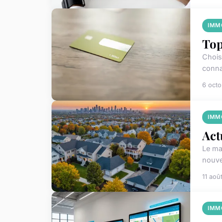
IMM
Top
Chois
conna
6 oct
IMM
Act
Le ma
nouve
11 aoû
IMM