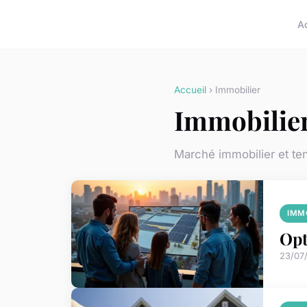
A
Accueil
› Immobilier
Immobilie
Marché immobilier et t
IMM
Opt
23/07