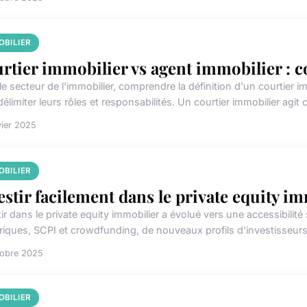
OBILIER
rtier immobilier vs agent immobilier : 
e secteur de l'immobilier, comprendre la définition d'un courtier i
élimiter leurs rôles et responsabilités. Un courtier immobilier agit 
vier 2025
OBILIER
estir facilement dans le private equity i
tir dans le private equity immobilier a évolué vers une accessibili
iques, SCPI et crowdfunding, de nouveaux profils d'investisseurs
tobre 2025
OBILIER