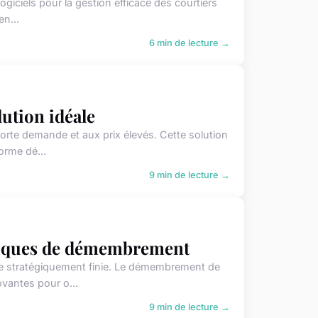
ogiciels pour la gestion efficace des courtiers
en...
6 min de lecture →
lution idéale
 forte demande et aux prix élevés. Cette solution
orme dé...
9 min de lecture →
égiques de démembrement
he stratégiquement finie. Le démembrement de
ovantes pour o...
9 min de lecture →